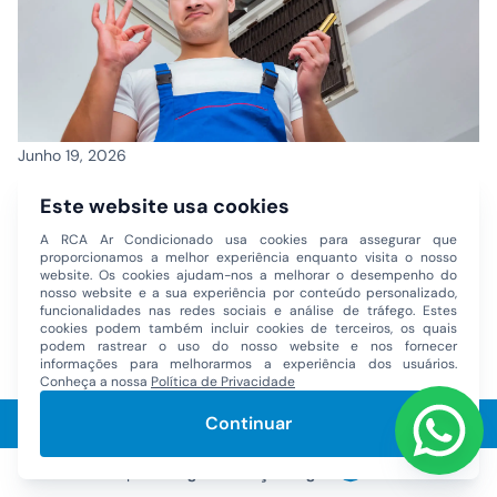
Orçamento
Junho 19, 2026
Empresa para Consertar Ar Condicionado em
Este website usa cookies
Apartamento em São Paulo
A RCA Ar Condicionado usa cookies para assegurar que
proporcionamos a melhor experiência enquanto visita o nosso
Encontrar uma empresa para consertar ar condicionado em
website. Os cookies ajudam-nos a melhorar o desempenho do
nosso website e a sua experiência por conteúdo personalizado,
apartamento em São Paulo é uma necessidade comum quando
funcionalidades nas redes sociais e análise de tráfego. Estes
o equipamento começa […]
cookies podem também incluir cookies de terceiros, os quais
podem rastrear o uso do nosso website e nos fornecer
informações para melhorarmos a experiência dos usuários.
Conheça a nossa
Política de Privacidade
Continuar
© 2026 RCA Ar Condicionado. Todos os direitos reservados.
W
Desenvolvido por
Goognet Solução Digital
W3C Validator