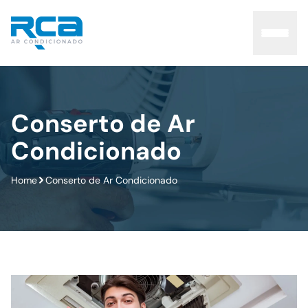
Home
Conserto de Ar
Condicionado
Sobre
Home
Conserto de Ar Condicionado
Serviços
Manutenção
Contato
Blog