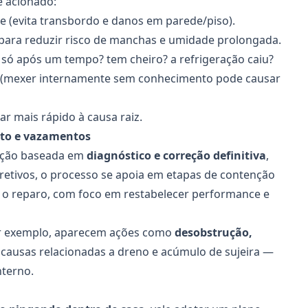
é acionado:
te (evita transbordo e danos em parede/piso).
 para reduzir risco de manchas e umidade prolongada.
 só após um tempo? tem cheiro? a refrigeração caiu?
(mexer internamente sem conhecimento pode causar
r mais rápido à causa raiz.
nto e vazamentos
dução baseada em
diagnóstico e correção definitiva
,
rretivos, o processo se apoia em etapas de contenção
s o reparo, com foco em restabelecer performance e
or exemplo, aparecem ações como
desobstrução,
r causas relacionadas a dreno e acúmulo de sujeira —
terno.