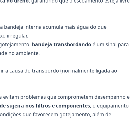
eta do dreno
, garantindo que o escoamento esteja livre
 a bandeja interna acumula mais água do que
xo irregular.
o gotejamento:
bandeja transbordando
é um sinal para
ade no ambiente.
igir a causa do transbordo (normalmente ligada ao
res evitam problemas que comprometem desempenho e
e sujeira nos filtros e componentes
, o equipamento
condições que favorecem gotejamento, além de