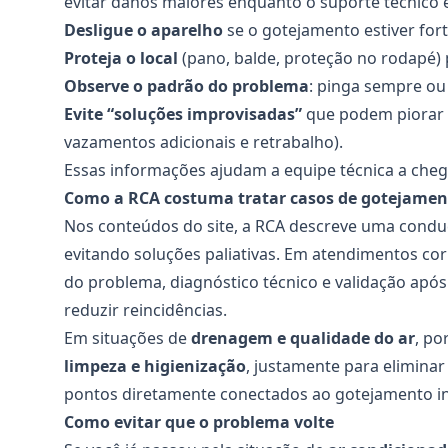
evitar danos maiores enquanto o suporte técnico 
Desligue o aparelho
se o gotejamento estiver for
Proteja o local
(pano, balde, proteção no rodapé)
Observe o padrão do problema
: pinga sempre ou
Evite “soluções improvisadas”
que podem piorar 
vazamentos adicionais e retrabalho).
Essas informações ajudam a equipe técnica a chega
Como a RCA costuma tratar casos de gotejame
Nos conteúdos do site, a RCA descreve uma con
evitando soluções paliativas. Em atendimentos co
do problema, diagnóstico técnico e validação apó
reduzir reincidências.
Em situações de
drenagem e qualidade do ar
, p
limpeza e higienização
, justamente para elimina
pontos diretamente conectados ao gotejamento in
Como evitar que o problema volte