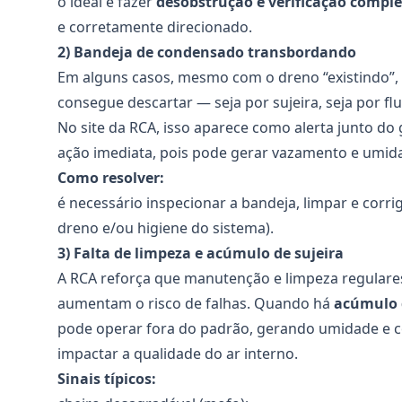
o ideal é fazer
desobstrução e verificação compl
e corretamente direcionado.
2) Bandeja de condensado transbordando
Em alguns casos, mesmo com o dreno “existindo”,
consegue descartar — seja por sujeira, seja por flu
No site da RCA, isso aparece como alerta junto d
ação imediata, pois pode gerar vazamento e umid
Como resolver:
é necessário inspecionar a bandeja, limpar e corr
dreno e/ou higiene do sistema).
3) Falta de limpeza e acúmulo de sujeira
A RCA reforça que manutenção e limpeza regula
aumentam o risco de falhas. Quando há
acúmulo d
pode operar fora do padrão, gerando umidade e 
impactar a qualidade do ar interno.
Sinais típicos: