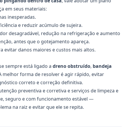
o pingando dentro de casa
, vale adotar um plano
a em seus materiais:
lhas inesperadas.
ciência e reduzir acúmulo de sujeira.
 odor desagradável, redução na refrigeração e aumento
nção, antes que o gotejamento apareça.
ra evitar danos maiores e custos mais altos.
e sempre está ligado a
dreno obstruído
,
bandeja
 melhor forma de resolver é agir rápido, evitar
óstico correto e correção definitiva.
tenção preventiva e corretiva e serviços de limpeza e
nte, seguro e com funcionamento estável —
ema na raiz e evitar que ele se repita.