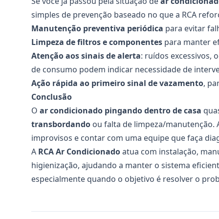
Se você já passou pela situação de
ar condicionad
simples de prevenção baseado no que a RCA reforç
Manutenção preventiva periódica
para evitar fa
Limpeza de filtros e componentes
para manter efi
Atenção aos sinais de alerta
: ruídos excessivos,
de consumo podem indicar necessidade de interve
Ação rápida ao primeiro sinal de vazamento
, pa
Conclusão
O
ar condicionado pingando dentro de casa
quas
transbordando
ou falta de limpeza/manutenção. A
improvisos e contar com uma equipe que faça diagn
A
RCA Ar Condicionado
atua com instalação, manu
higienização, ajudando a manter o sistema eficie
especialmente quando o objetivo é resolver o probl