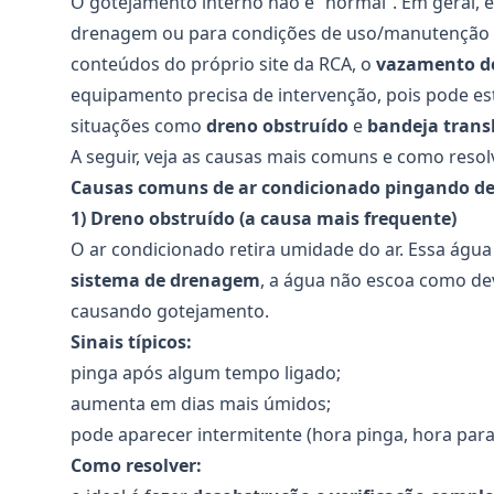
O gotejamento interno não é “normal”. Em geral, 
drenagem ou para condições de uso/manutenção 
conteúdos do próprio site da RCA, o
vazamento d
equipamento precisa de intervenção, pois pode es
situações como
dreno obstruído
e
bandeja tran
A seguir, veja as causas mais comuns e como reso
Causas comuns de
ar condicionado pingando de
1) Dreno obstruído (a causa mais frequente)
O ar condicionado retira umidade do ar. Essa água
sistema de drenagem
, a água não escoa como de
causando gotejamento.
Sinais típicos:
pinga após algum tempo ligado;
aumenta em dias mais úmidos;
pode aparecer intermitente (hora pinga, hora para
Como resolver: